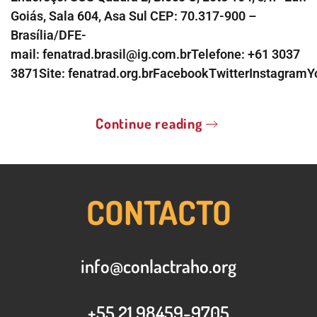
Goiás, Sala 604, Asa Sul CEP: 70.317-900 –
Brasília/DFE-
mail: fenatrad.brasil@ig.com.brTelefone: +61 3037
3871Site: fenatrad.org.brFacebookTwitterInstagram
Continue reading
CONTACTO
info@conlactraho.org
+55 21 98459-9705