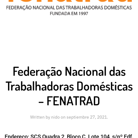
Federação Nacional das
Trabalhadoras Domésticas
– FENATRAD
Written by
nido
on
septiembre 27, 2021
.
Endereço: SCS Quadra 2, Bloco C, Lote 104, s/nº Edf.