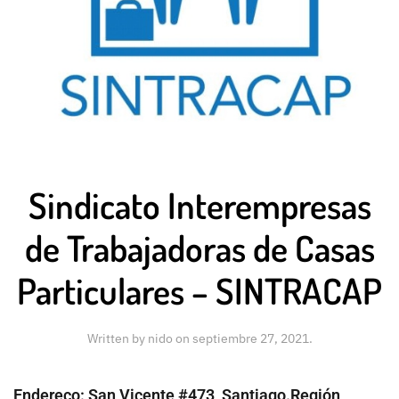
Sindicato Interempresas
de Trabajadoras de Casas
Particulares – SINTRACAP
Written by
nido
on
septiembre 27, 2021
.
Endereço: San Vicente #473, Santiago.Región