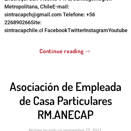
Metropolitana, ChileE-mail:
sintracapch@gmail.com Telefone: +56
226890266Site:
sintracapchile.cl FacebookTwitterInstagramYoutube
Continue reading
Asociación de Empleada
de Casa Particulares
RM.ANECAP
Written by
nido
on
septiembre 27, 2021
.