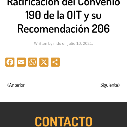
Ratificación del Convenio
190 de la OIT y su
Recomendación 206
Written by
nido
on
julio 10, 2021
.
Facebook
Email
WhatsApp
X
Compartir
Anterior
Siguiente
CONTACTO