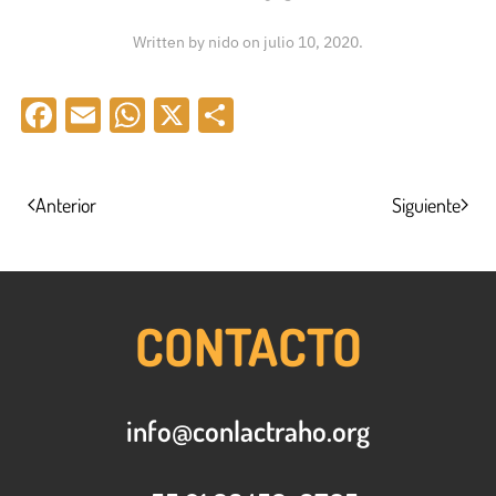
Written by
nido
on
julio 10, 2020
.
Facebook
Email
WhatsApp
X
Compartir
Anterior
Siguiente
CONTACTO
info@conlactraho.org