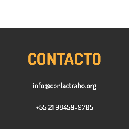
CONTACTO
info@conlactraho.org
+55 21 98459-9705