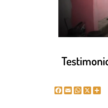
Testimonio
Facebook
Email
Whats
X
C