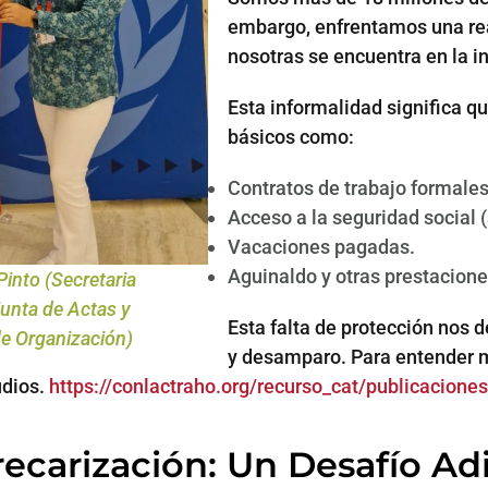
embargo, enfrentamos una rea
nosotras se encuentra en la i
Esta informalidad significa 
básicos como:
Contratos de trabajo formales
Acceso a la seguridad social 
Vacaciones pagadas.
Aguinaldo y otras prestacione
into (Secretaria
unta de Actas y
Esta falta de protección nos 
de Organización)
y desamparo. Para entender m
udios.
https://conlactraho.org/recurso_cat/publicaciones
Precarización: Un Desafío Ad