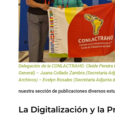
Delegación de la CONLACTRAHO: Cleide Pereira P
General) – Juana Collado Zambra (Secretaria Adj
Archivos) – Evelyn Rosales (Secretaria Adjunta 
nuestra sección de publicaciones diversos est
La Digitalización y la 