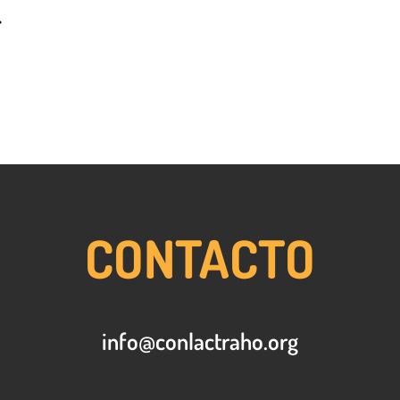
CONTACTO
info@conlactraho.org