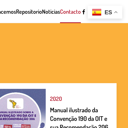
acemos
Repositorio
Noticias
Contacto
ES
2020
Manual ilustrado da
Convenção 190 da OIT e
sua Recomendação 206